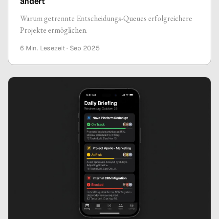
ändert
Warum getrennte Entscheidungs-Queues erfolgreichere
Projekte ermöglichen.
6 Min.
Lesezeit ·
Sep 2025