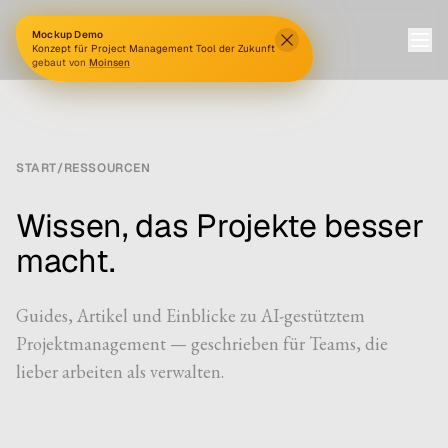
Mockup Demo
TAKT
Konzept für Project Management Tool der Zukunft
gebaut von
Moinsen
START
/
RESSOURCEN
Wissen, das Projekte besser
macht.
Guides, Artikel und Einblicke zu AI-gestütztem
Projektmanagement — geschrieben für Teams, die
lieber arbeiten als verwalten.